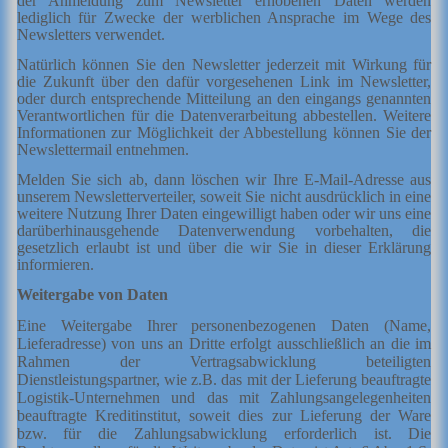
der Anmeldung zum Newsletter erhobenen Daten werden
lediglich für Zwecke der werblichen Ansprache im Wege des
Newsletters verwendet.
Natürlich können Sie den Newsletter jederzeit mit Wirkung für
die Zukunft über den dafür vorgesehenen Link im Newsletter,
oder durch entsprechende Mitteilung an den eingangs genannten
Verantwortlichen für die Datenverarbeitung abbestellen. Weitere
Informationen zur Möglichkeit der Abbestellung können Sie der
Newslettermail entnehmen.
Melden Sie sich ab, dann löschen wir Ihre E-Mail-Adresse aus
unserem Newsletterverteiler, soweit Sie nicht ausdrücklich in eine
weitere Nutzung Ihrer Daten eingewilligt haben oder wir uns eine
darüberhinausgehende Datenverwendung vorbehalten, die
gesetzlich erlaubt ist und über die wir Sie in dieser Erklärung
informieren.
Weitergabe von Daten
Eine Weitergabe Ihrer personenbezogenen Daten (Name,
Lieferadresse) von uns an Dritte erfolgt ausschließlich an die im
Rahmen der Vertragsabwicklung beteiligten
Dienstleistungspartner, wie z.B. das mit der Lieferung beauftragte
Logistik-Unternehmen und das mit Zahlungsangelegenheiten
beauftragte Kreditinstitut, soweit dies zur Lieferung der Ware
bzw. für die Zahlungsabwicklung erforderlich ist. Die