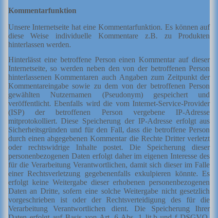
Kommentarfunktion
Unsere Internetseite hat eine
Kommentarfunktion. Es können auf
diese Weise individuelle Kommentare z.B. zu Produkten
hinterlassen werden.
Hinterlässt eine betroffene Person einen Kommentar auf dieser
Internetseite, so werden neben den von der betroffenen Person
hinterlassenen Kommentaren auch Angaben zum Zeitpunkt der
Kommentareingabe sowie zu dem von der betroffenen Person
gewählten Nutzernamen (Pseudonym) gespeichert und
veröffentlicht. Ebenfalls wird die vom Internet-Service-Provider
(ISP) der betroffenen Person vergebene IP-Adresse
mitprotokolliert. Diese Speicherung der IP-Adresse erfolgt aus
Sicherheitsgründen und für den Fall, dass die betroffene Person
durch einen abgegebenen Kommentar die Rechte Dritter verletzt
oder rechtswidrige Inhalte postet. Die Speicherung dieser
personenbezogenen Daten erfolgt daher im eigenen Interesse des
für die Verarbeitung Verantwortlichen, damit sich dieser im Falle
einer Rechtsverletzung gegebenenfalls exkulpieren könnte. Es
erfolgt keine Weitergabe dieser erhobenen personenbezogenen
Daten an Dritte, sofern eine solche Weitergabe nicht gesetzlich
vorgeschrieben ist oder der Rechtsverteidigung des für die
Verarbeitung Verantwortlichen dient. Die Speicherung Ihrer
Daten erfolgt auf Basis von Art. 6 Abs. 1 lit.b und f DSGVO.