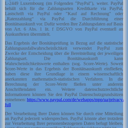
L-2449 Luxembourg (im Folgenden "PayPal"), weiter. PayPal
behält sich für die Zahlungsarten Kreditkarte via PayPal,
Lastschrift via PayPal oder "Kauf auf Rechnung" oder
„Ratenzahlung“ via PayPal die Durchführung einer
Bonitätsauskunft vor. Dafür werden Ihre Zahlungsdaten auf Basis
von Art. 6 Abs. 1 lit. f DSGVO von PayPal eventuell
an
Auskunfteien übermittelt.
Das Ergebnis der Bonitätsprüfung in Bezug auf die statistische
Zahlungsausfallwahrscheinlichkeit verwendet PayPal zum
Zwecke der Entscheidung über die Bereitstellung der jeweiligen
Zahlungsart. Die Bonitätsauskunft kann
Wahrscheinlichkeitswerte enthalten (sog. Score-Werte). Soweit
Score-Werte in das Ergebnis der Bonitätsauskunft einfließen,
haben diese ihre Grundlage in einem wissenschaftlich
anerkannten mathematisch-statistischen Verfahren. In die
Berechnung der Score-Werte fließen unter anderem
Anschriftendaten ein. Weitere datenschutzrechtliche
Informationen können Sie den PayPal Datenschutzgrundsätzen
entnehmen:
https://www.paypal.com/de/webapps/mpp/ua/privacy-
full
Der Verarbeitung Ihrer Daten können Sie durch eine Mitteilung
an PayPal jederzeit widersprechen. PayPal könnte aber trotzdem
zur Verarbeitung Ihrer personenbezogenen Daten befugt bleiben,