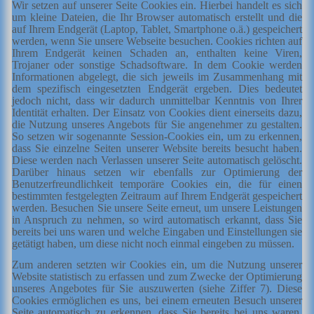
Wir setzen auf unserer Seite Cookies ein. Hierbei handelt es sich
um kleine Dateien, die Ihr Browser automatisch erstellt und die
auf Ihrem Endgerät (Laptop, Tablet, Smartphone o.ä.) gespeichert
werden, wenn Sie unsere Webseite besuchen. Cookies richten auf
Ihrem Endgerät keinen Schaden an, enthalten keine Viren,
Trojaner oder sonstige Schadsoftware. In dem Cookie werden
Informationen abgelegt, die sich jeweils im Zusammenhang mit
dem spezifisch eingesetzten Endgerät ergeben. Dies bedeutet
jedoch nicht, dass wir dadurch unmittelbar Kenntnis von Ihrer
Identität erhalten. Der Einsatz von Cookies dient einerseits dazu,
die Nutzung unseres Angebots für Sie angenehmer zu gestalten.
So setzen wir sogenannte Session-Cookies ein, um zu erkennen,
dass Sie einzelne Seiten unserer Website bereits besucht haben.
Diese werden nach Verlassen unserer Seite automatisch gelöscht.
Darüber hinaus setzen wir ebenfalls zur Optimierung der
Benutzerfreundlichkeit temporäre Cookies ein, die für einen
bestimmten festgelegten Zeitraum auf Ihrem Endgerät gespeichert
werden. Besuchen Sie unsere Seite erneut, um unsere Leistungen
in Anspruch zu nehmen, so wird automatisch erkannt, dass Sie
bereits bei uns waren und welche Eingaben und Einstellungen sie
getätigt haben, um diese nicht noch einmal eingeben zu müssen.
Zum anderen setzten wir Cookies ein, um die Nutzung unserer
Website statistisch zu erfassen und zum Zwecke der Optimierung
unseres Angebotes für Sie auszuwerten (siehe Ziffer 7). Diese
Cookies ermöglichen es uns, bei einem erneuten Besuch unserer
Seite automatisch zu erkennen, dass Sie bereits bei uns waren.