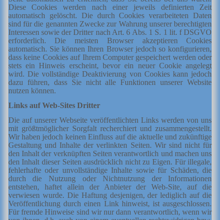
Diese Cookies werden nach einer jeweils definierten Zeit
automatisch gelöscht. Die durch Cookies verarbeiteten Daten
sind für die genannten Zwecke zur Wahrung unserer berechtigten
Interessen sowie der Dritter nach Art. 6 Abs. 1 S. 1 lit. f DSGVO
erforderlich. Die meisten Browser akzeptieren Cookies
automatisch. Sie können Ihren Browser jedoch so konfigurieren,
dass keine Cookies auf Ihrem Computer gespeichert werden oder
stets ein Hinweis erscheint, bevor ein neuer Cookie angelegt
wird. Die vollständige Deaktivierung von Cookies kann jedoch
dazu führen, dass Sie nicht alle Funktionen unserer Website
nutzen können.
Links auf Web-Sites Dritter
Die auf unserer Webseite veröffentlichten Links werden von uns
mit größtmöglicher Sorgfalt recherchiert und zusammengestellt.
Wir haben jedoch keinen Einfluss auf die aktuelle und zukünftige
Gestaltung und Inhalte der verlinkten Seiten. Wir sind nicht für
den Inhalt der verknüpften Seiten verantwortlich und machen uns
den Inhalt dieser Seiten ausdrücklich nicht zu Eigen. Für illegale,
fehlerhafte oder unvollständige Inhalte sowie für Schäden, die
durch die Nutzung oder Nichtnutzung der Informationen
entstehen, haftet allein der Anbieter der Web-Site, auf die
verwiesen wurde. Die Haftung desjenigen, der lediglich auf die
Veröffentlichung durch einen Link hinweist, ist ausgeschlossen.
Für fremde Hinweise sind wir nur dann verantwortlich, wenn wir