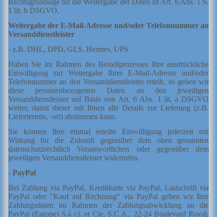
Rechtsgrundlage für die Weitergabe der Daten ist Art. 6 Abs. 1 S.
1 lit. b DSGVO.
Weitergabe der E-Mail-Adresse und/oder Telefonnummer an
Versanddienstleister
- z.B. DHL, DPD, GLS, Hermes, UPS
Haben Sie im Rahmen des Bestellprozesses Ihre ausdrückliche
Einwilligung zur Weitergabe Ihrer E-Mail-Adresse und/oder
Telefonnummer an den Versanddienstleister erteilt, so geben wir
diese personenbezogenen Daten an den jeweiligen
Versanddienstleister
auf Basis von Art. 6 Abs. 1 lit. a DSGVO
weiter, damit dieser mit Ihnen alle Details zur Lieferung (z.B.
Liefertermin, -ort) abstimmen kann.
Sie können Ihre einmal erteilte Einwilligung jederzeit mit
Wirkung für die Zukunft gegenüber dem oben genannten
datenschutzrechtlich Verantwortlichen oder gegenüber dem
jeweiligen Versanddienstleister widerrufen.
- PayPal
Bei Zahlung via PayPal, Kreditkarte via PayPal, Lastschrift via
PayPal oder "Kauf auf Rechnung" via PayPal geben wir Ihre
Zahlungsdaten im Rahmen der Zahlungsabwicklung an die
PayPal (Europe) S.à r.l. et Cie, S.C.A., 22-24 Boulevard Royal,