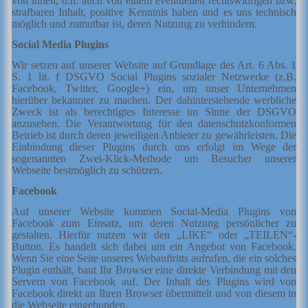
von ihnen, d.h. auch von einem eventuellen rechtswidrigen bzw.
strafbaren Inhalt, positive Kenntnis haben und es uns technisch
möglich und zumutbar ist, deren Nutzung zu verhindern.
Social Media Plugins
Wir setzen auf unserer Website auf Grundlage des Art. 6 Abs. 1
S. 1 lit. f DSGVO Social Plugins sozialer Netzwerke (z.B.
Facebook, Twitter, Google+) ein, um unser Unternehmen
hierüber bekannter zu machen. Der dahinterstehende werbliche
Zweck ist als berechtigtes Interesse im Sinne der DSGVO
anzusehen. Die Verantwortung für den datenschutzkonformen
Betrieb ist durch deren jeweiligen Anbieter zu gewährleisten. Die
Einbindung dieser Plugins durch uns erfolgt im Wege der
sogenannten Zwei-Klick-Methode um Besucher unserer
Webseite bestmöglich zu schützen.
Facebook
Auf unserer Website kommen Social-Media Plugins von
Facebook zum Einsatz, um deren Nutzung persönlicher zu
gestalten. Hierfür nutzen wir den „LIKE“ oder „TEILEN“-
Button. Es handelt sich dabei um ein Angebot von Facebook.
Wenn Sie eine Seite unseres Webauftritts aufrufen, die ein solches
Plugin enthält, baut Ihr Browser eine direkte Verbindung mit den
Servern von Facebook auf. Der Inhalt des Plugins wird von
Facebook direkt an Ihren Browser übermittelt und von diesem in
die Webseite eingebunden.