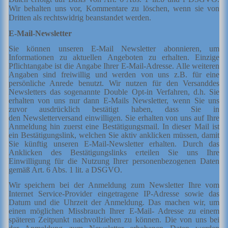
Wir behalten uns vor, Kommentare zu löschen, wenn sie von
Dritten als rechtswidrig beanstandet werden.
E-Mail-Newsletter
Sie können unseren E-Mail Newsletter abonnieren, um
Informationen zu aktuellen Angeboten zu erhalten. Einzige
Pflichtangabe ist die Angabe Ihrer E-Mail-Adresse. Alle weiteren
Angaben sind freiwillig und werden von uns z.B. für eine
persönliche Anrede benutzt. W
ir nutzen f
ür den Versand
des
Newsletters das sog
enannte
Double Opt-in Verfahren
, d.h. Sie
erhalten von uns nur dann E-Mails Newsletter, wenn Sie uns
zuvor ausdrücklich bestätigt haben
, dass Sie in
den
Newsletterv
ersand einwilligen.
Sie erhalten von uns auf Ihre
Anmeldung hin zuerst ein
e Bestätigungs
m
ail
. In dieser Mail ist
ein Bestätigungslink, welchen Sie aktiv anklicken müssen, damit
Sie künftig unseren E-Mail-Newsletter erhalten. D
urch das
Anklicken des Bestätigungslinks erteilen Sie uns Ihre
Einwilligung für die Nutzung Ihrer personenbezogenen Daten
gemäß Art. 6 Abs. 1 lit. a DSGVO.
Wir speichern bei der Anmeldung zum Newsletter Ihre vom
Internet Service-Provider eingetragene IP-Adresse sowie das
Datum und die Uhrzeit der Anmeldung. Das machen wir, um
einen möglichen Missbrauch Ihrer E-Mail- Adresse zu einem
späteren Zeitpunkt nachvollziehen zu können. Die von uns bei